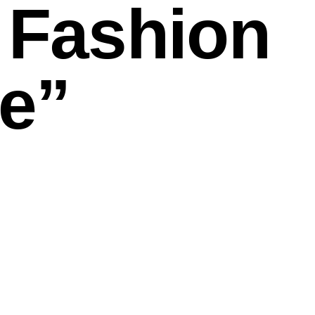
 Fashion
re”