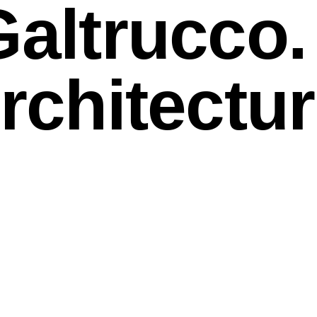
Galtrucco.
rchitectu