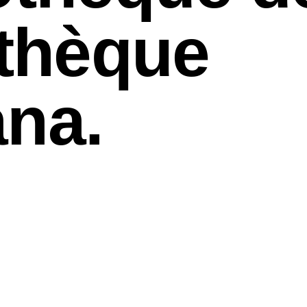
othèque
na.